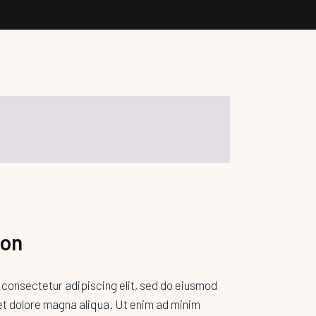
ion
 consectetur adipiscing elit, sed do eiusmod
et dolore magna aliqua. Ut enim ad minim