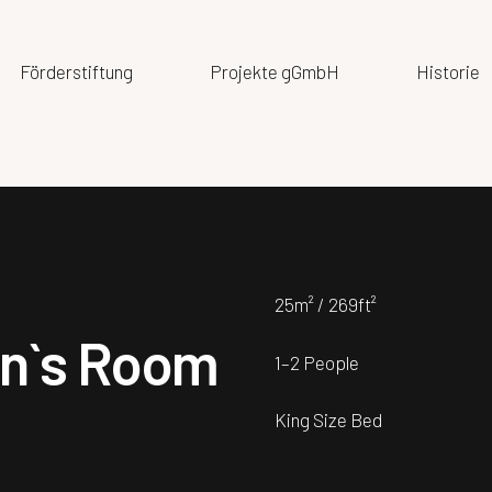
Förderstiftung
Projekte gGmbH
Historie
25m² / 269ft²
n`s Room
1–2 People
King Size Bed