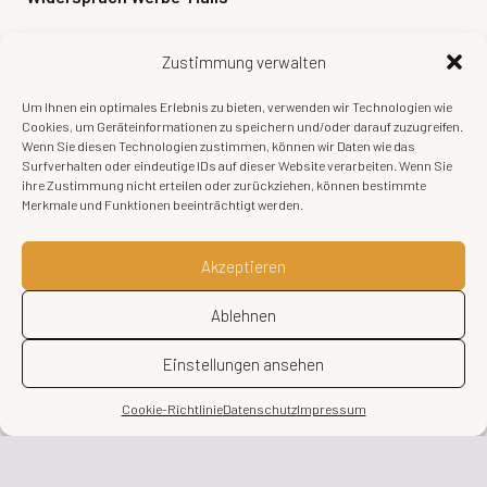
Der Nutzung von im Rahmen der Impressumspflicht
Zustimmung verwalten
veröffentlichten Kontaktdaten zur Übersendung von nicht
ausdrücklich angeforderter Werbung und
Um Ihnen ein optimales Erlebnis zu bieten, verwenden wir Technologien wie
Informationsmaterialien wird hiermit widersprochen. Die
Cookies, um Geräteinformationen zu speichern und/oder darauf zuzugreifen.
Wenn Sie diesen Technologien zustimmen, können wir Daten wie das
Betreiber der Seiten behalten sich ausdrücklich rechtliche
Surfverhalten oder eindeutige IDs auf dieser Website verarbeiten. Wenn Sie
Schritte im Falle der unverlangten Zusendung von
ihre Zustimmung nicht erteilen oder zurückziehen, können bestimmte
Werbeinformationen, etwa durch Spam-E-Mails, vor.
Merkmale und Funktionen beeinträchtigt werden.
Angepasste und erweiterte Musterdatenschutzerklärung
Akzeptieren
von:
https://www.e-
recht24.de/musterdatenschutzerklaerung.html
Ablehnen
Angepasster Abschnitt „Allgemeiner Hinweis und
Einstellungen ansehen
Pflichtinformationen“ aus: Datenschutz-Konfigurator von
mein-datenschutzbeauftragter.de
Cookie-Richtlinie
Datenschutz
Impressum
Stand: 02.08.2024