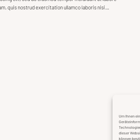
m, quis nostrud exercitation ullamco laboris nisi…
Um Ihnen ein
Geräteinform
Technologien
dieser Websi
können best