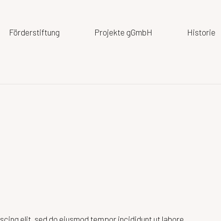
Förderstiftung
Projekte gGmbH
Historie
cing elit, sed do eiusmod tempor incididunt ut labore